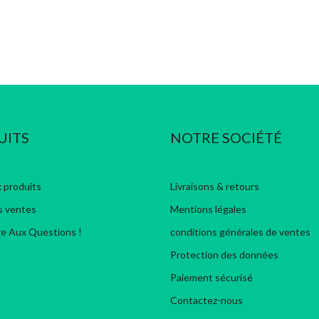
UITS
NOTRE SOCIÉTÉ
 produits
Livraisons & retours
s ventes
Mentions légales
re Aux Questions !
conditions générales de ventes
Protection des données
Paiement sécurisé
Contactez-nous