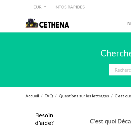
EUR
INFOS RAPIDES

N
Cherche
Accueil
FAQ
Questions sur les lettrages
C’est qu
Besoin
C’est quoi Déca
d'aide?