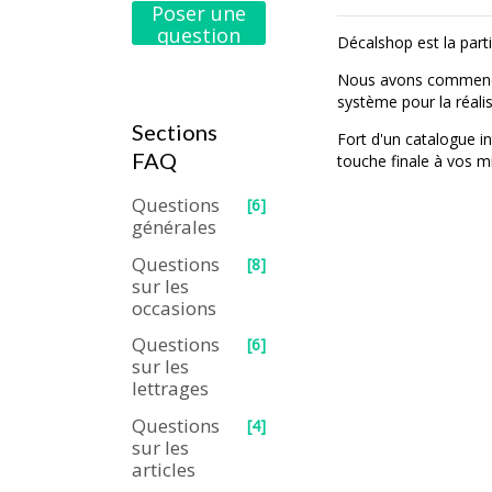
Poser une
question
Décalshop est la part
Nous avons commencer
système pour la réalis
Sections
Fort d'un catalogue i
FAQ
touche finale à vos mi
Questions
[6]
générales
Questions
[8]
sur les
occasions
Questions
[6]
sur les
lettrages
Questions
[4]
sur les
articles