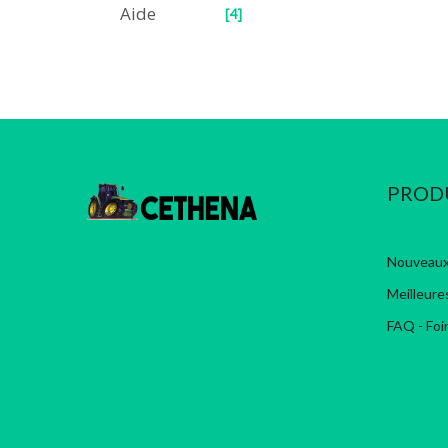
Aide
[4]
PROD
Nouveaux
Meilleure
FAQ - Foi