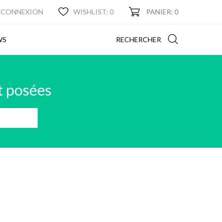
CONNEXION
WISHLIST:
0
PANIER: 0
NEWS
RECHERCHER
WS
t posées