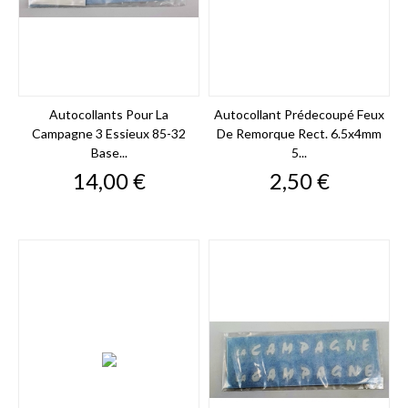
Autocollants Pour La
Autocollant Prédecoupé Feux
Campagne 3 Essieux 85-32
De Remorque Rect. 6.5x4mm
Base...
5...
Prix
Prix
14,00 €
2,50 €