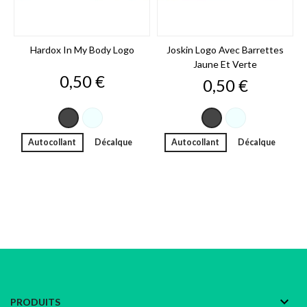
Hardox In My Body Logo
Joskin Logo Avec Barrettes
Jaune Et Verte
Prix
0,50 €
Prix
0,50 €
Blanc
Blanc
Noir
Noir
Autocollant
Décalque
Autocollant
Décalque

PRODUITS