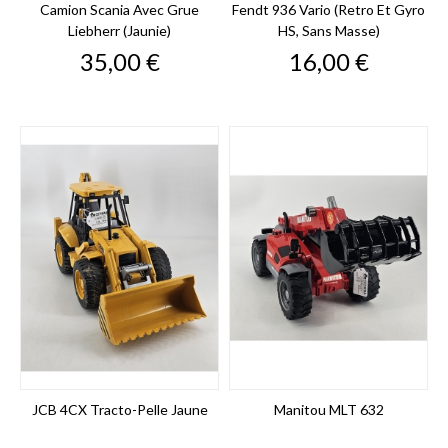
Camion Scania Avec Grue
Fendt 936 Vario (retro Et Gyro
Liebherr (jaunie)
HS, Sans Masse)
Prix
Prix
35,00 €
16,00 €
JCB 4CX Tracto-Pelle Jaune
Manitou MLT 632