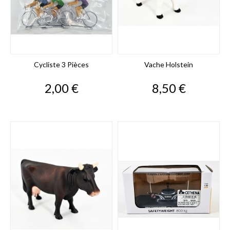
Cycliste 3 Pièces
Vache Holstein
Prix
Prix
2,00 €
8,50 €