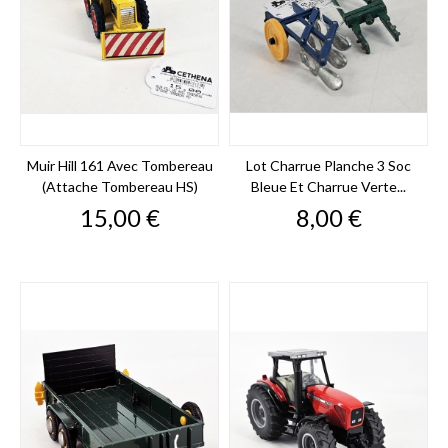
Muir Hill 161 Avec Tombereau
Lot Charrue Planche 3 Soc
(attache Tombereau HS)
Bleue Et Charrue Verte...
Prix
Prix
15,00 €
8,00 €