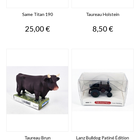
Same Titan 190
Taureau Holstein
Prix
Prix
25,00 €
8,50 €
Taureau Brun
Lanz Bulldog Patiné Édition