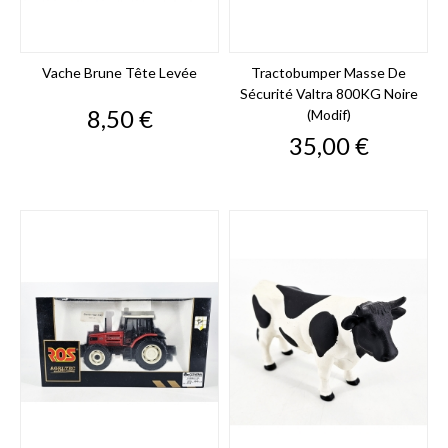
Vache Brune Tête Levée
Tractobumper Masse De
Sécurité Valtra 800KG Noire
Prix
8,50 €
(modif)
Prix
35,00 €