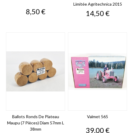
Limitée Agritechnica 2015
Prix
8,50 €
Prix
14,50 €
Ballots Ronds De Plateau
Valmet 565
Maupu (7 Pièces) Diam 57mm L
Prix
39,00 €
38mm