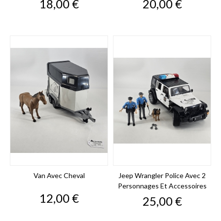
Prix
Prix
18,00 €
20,00 €
Van Avec Cheval
Jeep Wrangler Police Avec 2
Personnages Et Accessoires
Prix
12,00 €
Prix
25,00 €