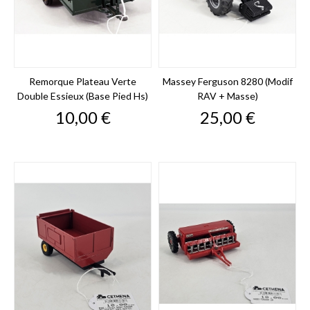
Remorque Plateau Verte
Massey Ferguson 8280 (modif
Double Essieux (base Pied Hs)
RAV + Masse)
Prix
Prix
10,00 €
25,00 €