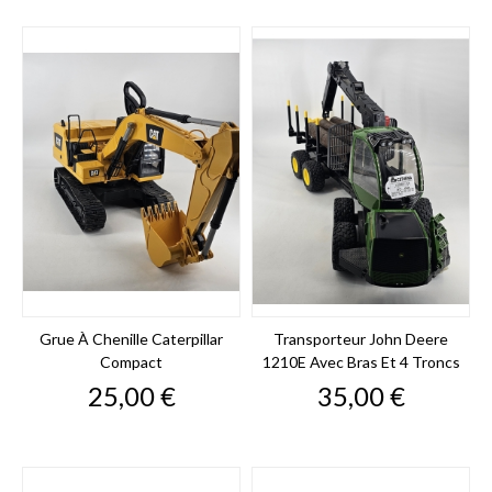
Grue À Chenille Caterpillar
Transporteur John Deere
Compact
1210E Avec Bras Et 4 Troncs
Prix
Prix
25,00 €
35,00 €