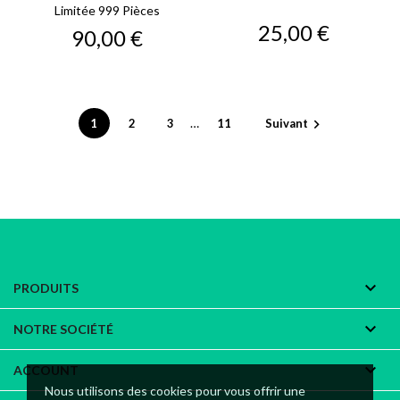
Limitée 999 Pièces
Prix
25,00 €
Prix
90,00 €
…
1
2
3
11
Suivant


PRODUITS

NOTRE SOCIÉTÉ

ACCOUNT
Nous utilisons des cookies pour vous offrir une