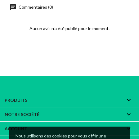
chat
Commentaires (0)
Aucun avis n'a été publié pour le moment.

PRODUITS

NOTRE SOCIÉTÉ

ACCOUNT
Nous utilisons des cookies pour vous offrir une