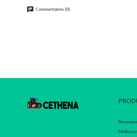
chat
Commentaires (0)
PROD
Nouveaux
Meilleure