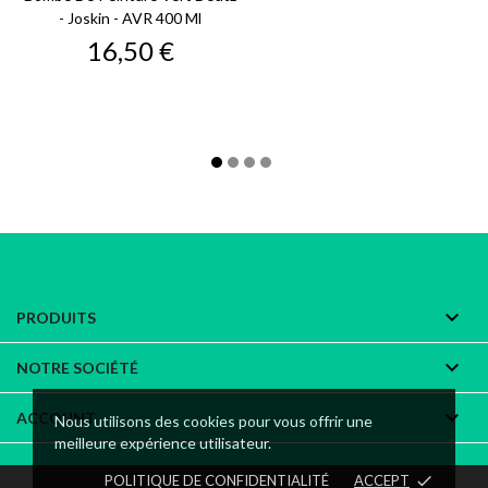
- Joskin - AVR 400 Ml
Prix
16,50 €

PRODUITS

NOTRE SOCIÉTÉ

ACCOUNT
Nous utilisons des cookies pour vous offrir une
meilleure expérience utilisateur.
POLITIQUE DE CONFIDENTIALITÉ
ACCEPT
done