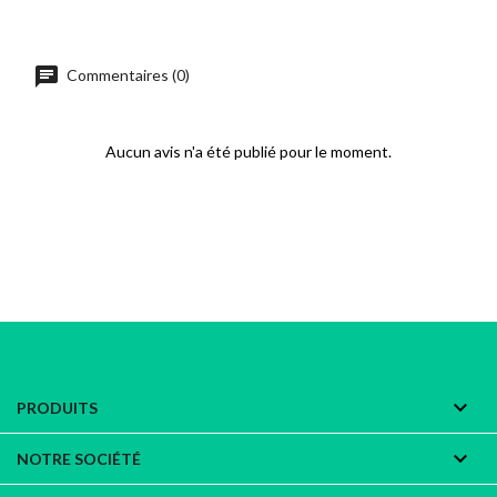
chat
Commentaires (0)
Aucun avis n'a été publié pour le moment.

PRODUITS

NOTRE SOCIÉTÉ