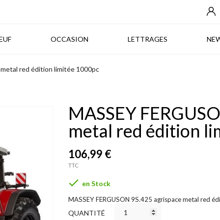
NEUF
OCCASION
LETTRAGES
EUF
OCCASION
LETTRAGES
NE
tal red édition limitée 1000pc
MASSEY FERGUSON 
metal red édition l
106,99 €
TTC

en Stock
MASSEY FERGUSON 9S.425 agrispace metal red édit
QUANTITÉ