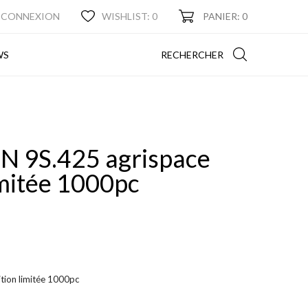
CONNEXION
WISHLIST:
0
PANIER: 0
NEWS
RECHERCHER
WS
9S.425 agrispace
imitée 1000pc
ion limitée 1000pc