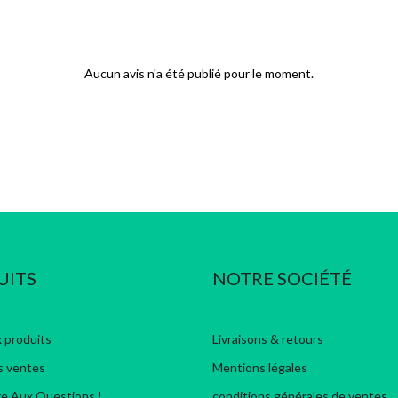
Aucun avis n'a été publié pour le moment.
UITS
NOTRE SOCIÉTÉ
 produits
Livraisons & retours
s ventes
Mentions légales
re Aux Questions !
conditions générales de ventes