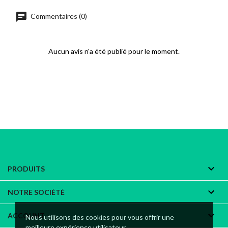
chat
Commentaires (0)
Aucun avis n'a été publié pour le moment.

PRODUITS

NOTRE SOCIÉTÉ

ACCOUNT
Nous utilisons des cookies pour vous offrir une
meilleure expérience utilisateur.