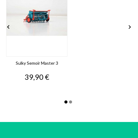


Sulky Semoir Master 3
Prix
39,90 €