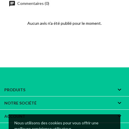
chat
Commentaires (0)
Aucun avis n'a été publié pour le moment.

PRODUITS

NOTRE SOCIÉTÉ

ACCOUNT
Nous utilisons des cookies pour vous offrir une
meilleure expérience utilisateur.