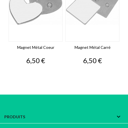
Magnet Métal Coeur
Magnet Métal Carré
Prix
Prix
6,50 €
6,50 €

PRODUITS