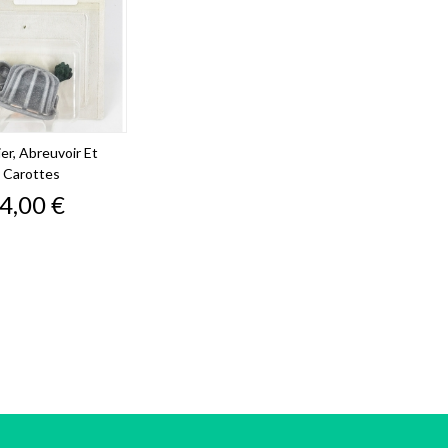
ier, Abreuvoir Et
Carottes
Prix
4,00 €