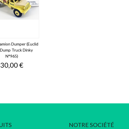
Camion Dumper (Euclid
 Dump Truck Dinky
N°965)
Prix
30,00 €
UITS
NOTRE SOCIÉTÉ