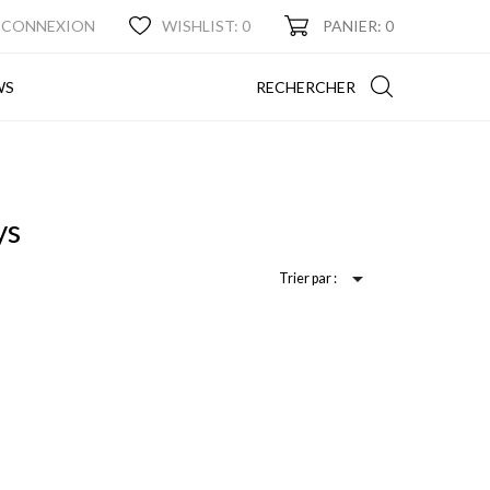
CONNEXION
WISHLIST:
0
PANIER: 0
NEWS
RECHERCHER
WS
ys

Trier par :