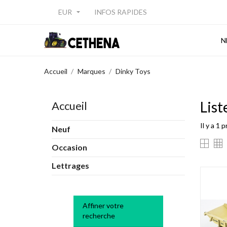
EUR
INFOS RAPIDES

N
Accueil
Marques
Dinky Toys
List
Accueil
Il y a 1 
Neuf
Occasion
Lettrages
Affiner votre
recherche