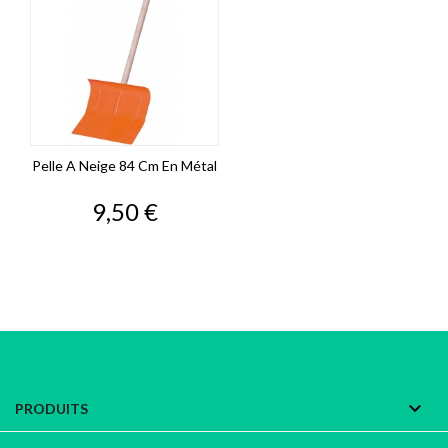
Pelle A Neige 84 Cm En Métal
Prix
9,50 €

PRODUITS