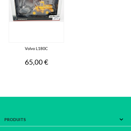
Volvo L180C
Prix
65,00 €

PRODUITS