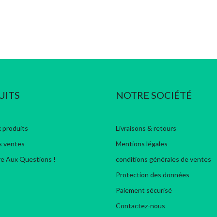
UITS
NOTRE SOCIÉTÉ
 produits
Livraisons & retours
s ventes
Mentions légales
re Aux Questions !
conditions générales de ventes
Protection des données
Paiement sécurisé
Contactez-nous