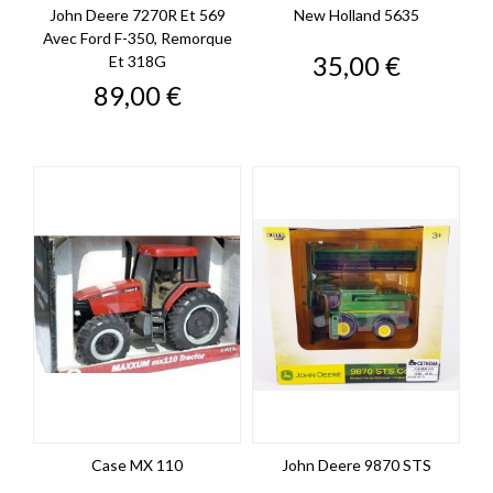
John Deere 7270R Et 569
New Holland 5635
Avec Ford F-350, Remorque
Prix
35,00 €
Et 318G
Prix
89,00 €
Case MX 110
John Deere 9870 STS