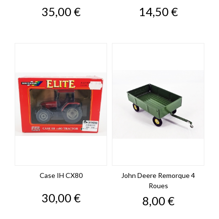
Prix
Prix
35,00 €
14,50 €
Case IH CX80
John Deere Remorque 4
Roues
Prix
30,00 €
Prix
8,00 €