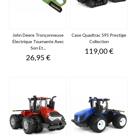
John Deere Tronçonneuse
Case Quadtrac 595 Prestige
Électrique Tournante Avec
Collection
Son Et...
Prix
119,00 €
Prix
26,95 €