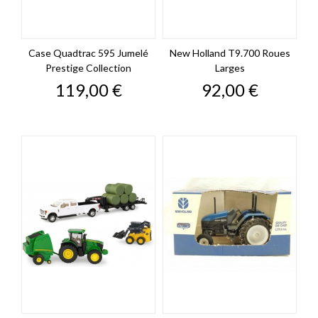
Case Quadtrac 595 Jumelé
New Holland T9.700 Roues
Prestige Collection
Larges
Prix
Prix
119,00 €
92,00 €