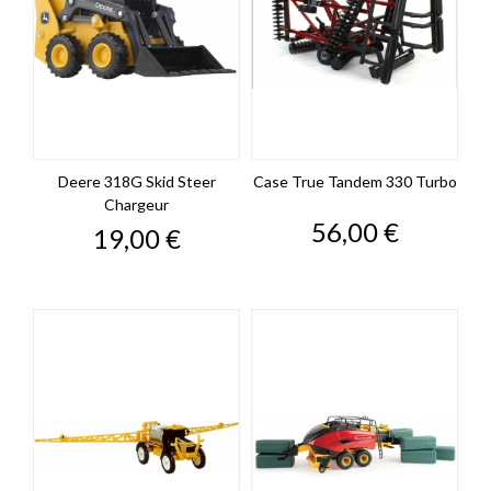
Deere 318G Skid Steer
Case True Tandem 330 Turbo
Chargeur
Prix
56,00 €
Prix
19,00 €