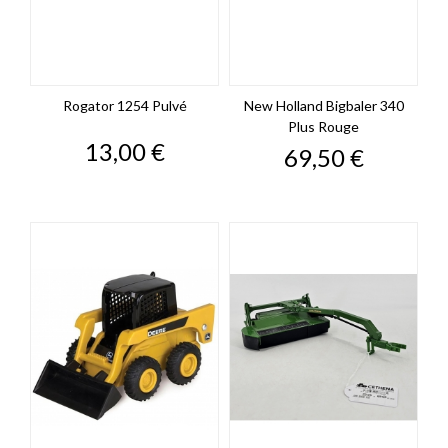
Rogator 1254 Pulvé
New Holland Bigbaler 340
Plus Rouge
Prix
13,00 €
Prix
69,50 €