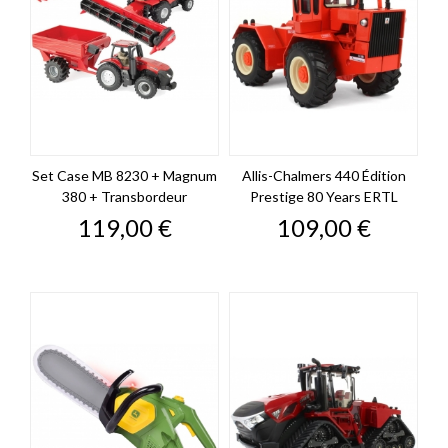
Set Case MB 8230 + Magnum
Allis-Chalmers 440 Édition
380 + Transbordeur
Prestige 80 Years ERTL
Prix
Prix
119,00 €
109,00 €