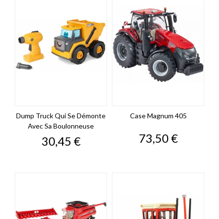
Dump Truck Qui Se Démonte
Case Magnum 405
Avec Sa Boulonneuse
Prix
73,50 €
Prix
30,45 €