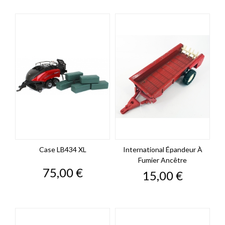
Case LB434 XL
International Épandeur À
Fumier Ancêtre
Prix
75,00 €
Prix
15,00 €