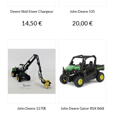
Deere Skid Steer Chargeur
John Deere 535
Prix
Prix
14,50 €
20,00 €
John Deere 1270E
John Deere Gator RSX 860i