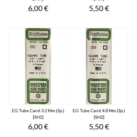
Prix
Prix
6,00 €
5,50 €
EG Tube Carré 3.2 Mm (3p.)
EG Tube Carré 4.8 Mm (3p.)
[SH1]
[SH2]
Prix
Prix
6,00 €
5,50 €