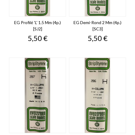
EG Profilé 'L' 1.5 Mm (4p.)
EG Demi-Rond 2 Mm (4p.)
[SJ2]
[SC3]
Prix
Prix
5,50 €
5,50 €