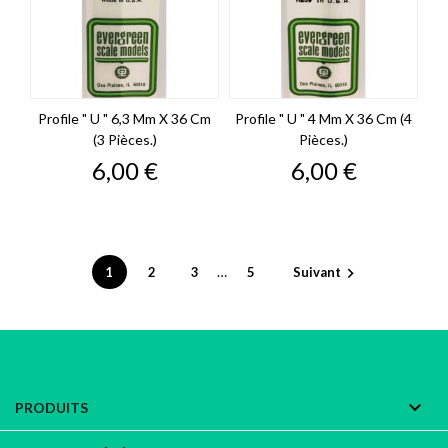
Profile " U " 6,3 Mm X 36 Cm
Profile " U " 4 Mm X 36 Cm (4
(3 Pièces.)
Pièces.)
Prix
Prix
6,00 €
6,00 €
…
1
2
3
5
Suivant


PRODUITS