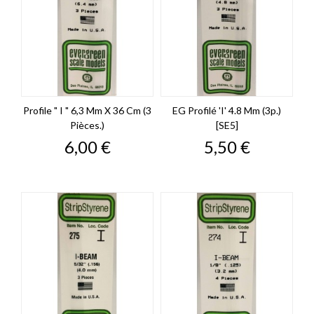
Profile " I " 6,3 Mm X 36 Cm (3
EG Profilé 'I' 4.8 Mm (3p.)
Pièces.)
[SE5]
Prix
Prix
6,00 €
5,50 €