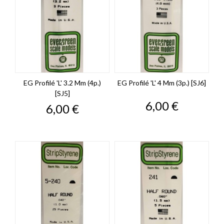
EG Profilé 'L' 3.2 Mm (4p.)
EG Profilé 'L' 4 Mm (3p.) [SJ6]
[SJ5]
Prix
6,00 €
Prix
6,00 €