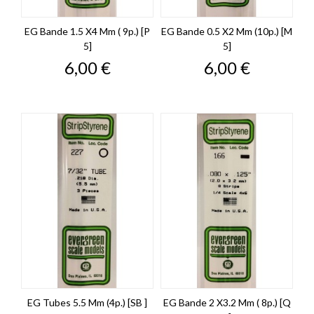
EG Bande 1.5 X4 Mm ( 9p.) [P
EG Bande 0.5 X2 Mm (10p.) [M
5]
5]
Prix
Prix
6,00 €
6,00 €
EG Tubes 5.5 Mm (4p.) [SB ]
EG Bande 2 X3.2 Mm ( 8p.) [Q