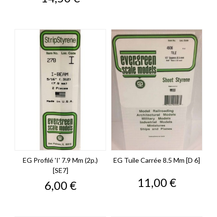
EG Profilé 'I' 7.9 Mm (2p.)
EG Tuile Carrée 8.5 Mm [D 6]
[SE7]
Prix
11,00 €
Prix
6,00 €