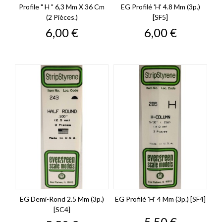
Profile " H " 6,3 Mm X 36 Cm
EG Profilé 'H' 4.8 Mm (3p.)
(2 Pièces.)
[SF5]
Prix
Prix
6,00 €
6,00 €
EG Demi-Rond 2.5 Mm (3p.)
EG Profilé 'H' 4 Mm (3p.) [SF4]
[SC4]
Prix
5,50 €