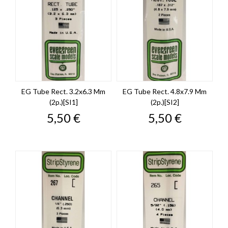
EG Tube Rect. 3.2x6.3 Mm
EG Tube Rect. 4.8x7.9 Mm
(2p.)[SI1]
(2p.)[SI2]
Prix
Prix
5,50 €
5,50 €