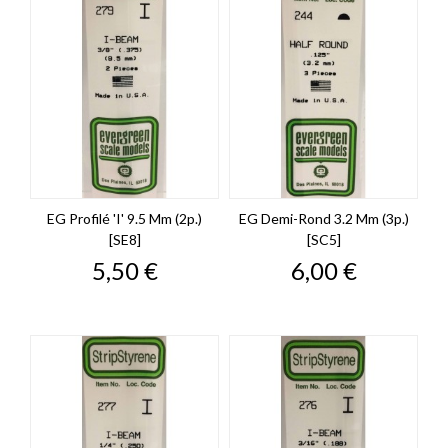
EG Profilé 'I' 9.5 Mm (2p.)
EG Demi-Rond 3.2 Mm (3p.)
[SE8]
[SC5]
Prix
Prix
5,50 €
6,00 €