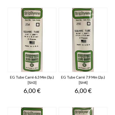
EG Tube Carré 6.3 Mm (3p.)
EG Tube Carré 7.9 Mm (2p.)
[SH3]
[SH4]
Prix
Prix
6,00 €
6,00 €