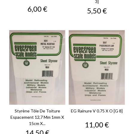
3]
Prix
6,00 €
Prix
5,50 €
Styrène Tôle De Toiture
EG Rainure V 0.75 X O [G 8]
Espacement 12,7 Mm 1mm X
Prix
11,00 €
15cm X...
Prix
14,50 €