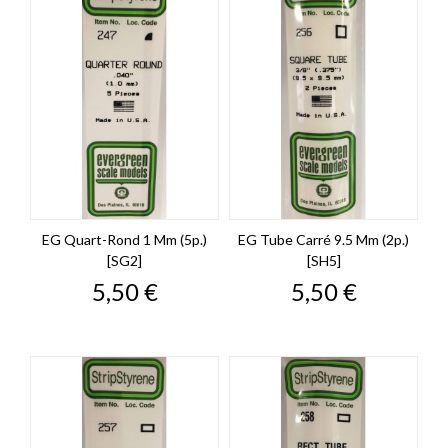
EG Quart-Rond 1 Mm (5p.)
EG Tube Carré 9.5 Mm (2p.)
[SG2]
[SH5]
Prix
Prix
5,50 €
5,50 €