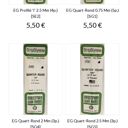
EG Profilé 'I' 2.5 Mm (4p.)
EG Quart-Rond 0.75 Mm (5p.)
[SE2]
[SG1]
Prix
Prix
5,50 €
5,50 €
EG Quart-Rond 2 Mm (3p.)
EG Quart-Rond 2.5 Mm (3p.)
[SG4]
[SG5]