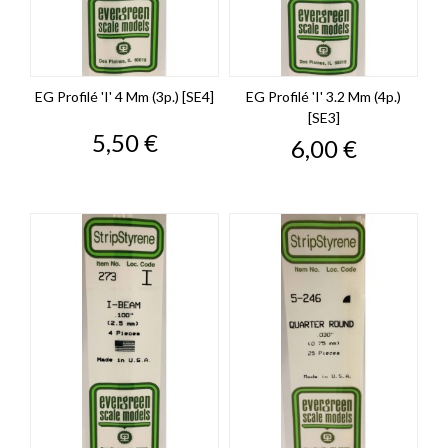
EG Profilé 'I' 4 Mm (3p.) [SE4]
EG Profilé 'I' 3.2 Mm (4p.)
[SE3]
Prix
5,50 €
Prix
6,00 €