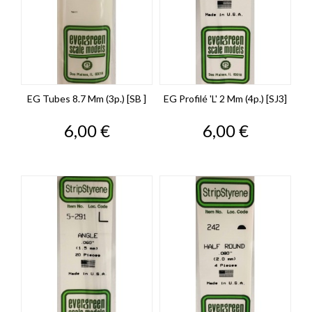
EG Tubes 8.7 Mm (3p.) [SB ]
EG Profilé 'L' 2 Mm (4p.) [SJ3]
Prix
Prix
6,00 €
6,00 €