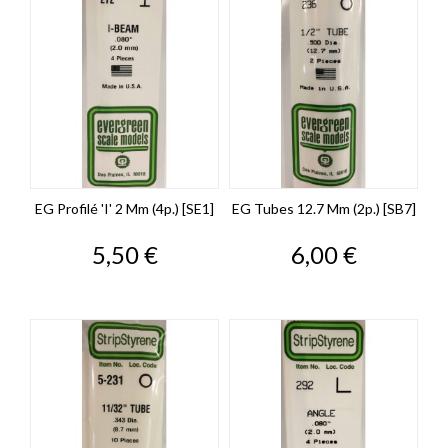
EG Profilé 'I' 2 Mm (4p.) [SE1]
EG Tubes 12.7 Mm (2p.) [SB7]
Prix
Prix
5,50 €
6,00 €