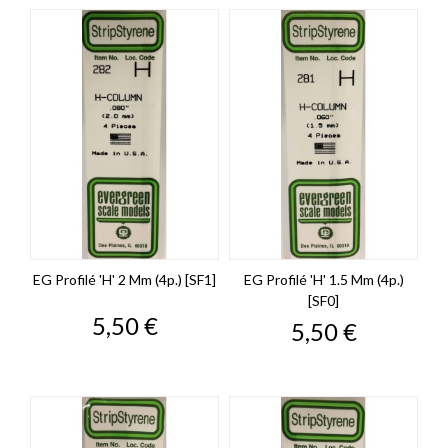
EG Profilé 'H' 2 Mm (4p.) [SF1]
EG Profilé 'H' 1.5 Mm (4p.)
[SF0]
Prix
5,50 €
Prix
5,50 €