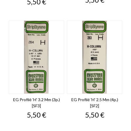
Prix
5,50 €
EG Profilé 'H' 3.2 Mm (3p.)
EG Profilé 'H' 2.5 Mm (4p.)
[SF3]
[SF2]
Prix
Prix
5,50 €
5,50 €