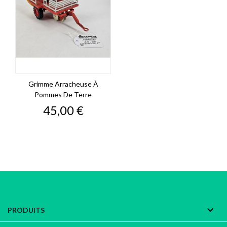
Grimme Arracheuse À
Pommes De Terre
Prix
45,00 €

PRODUITS