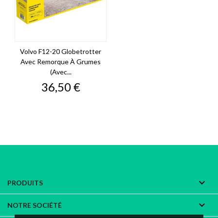
Volvo F12-20 Globetrotter
Avec Remorque À Grumes
(avec...
Prix
36,50 €

PRODUITS

NOTRE SOCIÉTÉ