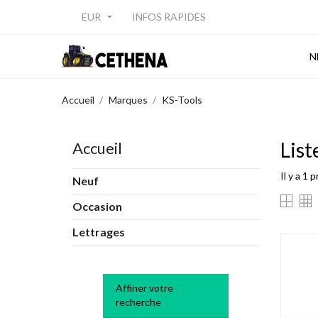
EUR
INFOS RAPIDES

N
Accueil
Marques
KS-Tools
List
Accueil
Il y a 1 
Neuf
Occasion
Lettrages
Affiner votre
recherche