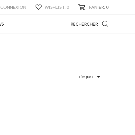
CONNEXION
WISHLIST:
0
PANIER: 0
NEWS
RECHERCHER
WS

Trier par :