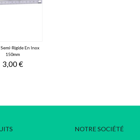
 Semi-Rigide En Inox
150mm
Prix
3,00 €
UITS
NOTRE SOCIÉTÉ