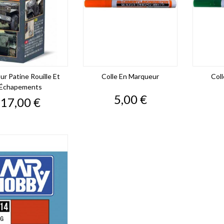
ur Patine Rouille Et
Colle En Marqueur
Col
Échapements
Prix
5,00 €
Prix
17,00 €