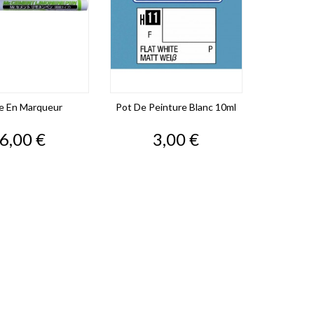
le En Marqueur
Pot De Peinture Blanc 10ml
Prix
Prix
6,00 €
3,00 €