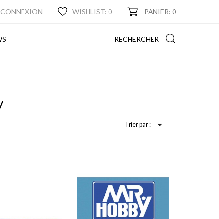
CONNEXION
WISHLIST:
0
PANIER: 0
NEWS
RECHERCHER
WS
y

Trier par :