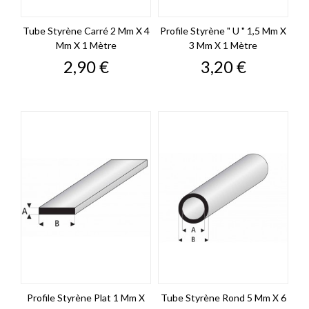
Tube Styrène Carré 2 Mm X 4
Profile Styrène " U " 1,5 Mm X
Mm X 1 Mètre
3 Mm X 1 Mètre
Prix
Prix
2,90 €
3,20 €
Profile Styrène Plat 1 Mm X
Tube Styrène Rond 5 Mm X 6