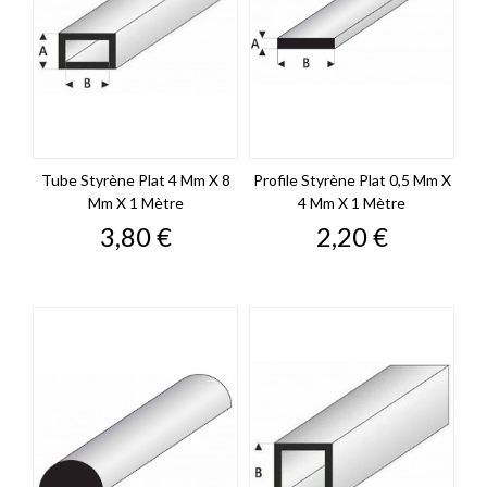
Tube Styrène Plat 4 Mm X 8
Profile Styrène Plat 0,5 Mm X
Mm X 1 Mètre
4 Mm X 1 Mètre
Prix
Prix
3,80 €
2,20 €