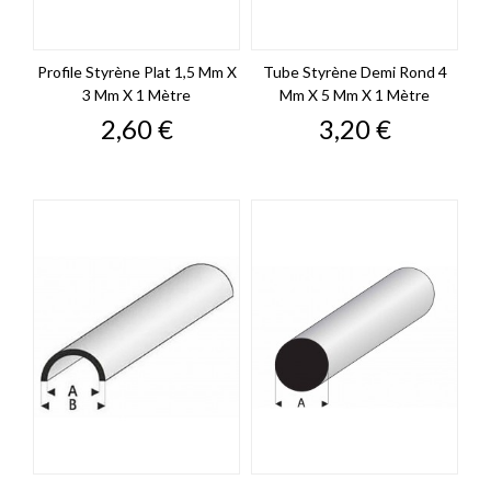
Profile Styrène Plat 1,5 Mm X
Tube Styrène Demi Rond 4
3 Mm X 1 Mètre
Mm X 5 Mm X 1 Mètre
Prix
Prix
2,60 €
3,20 €