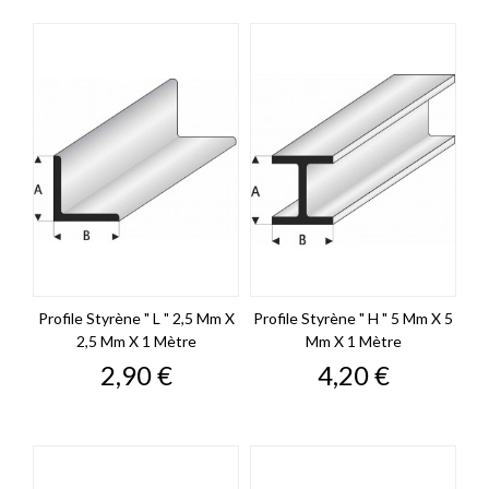
Profile Styrène " L " 2,5 Mm X
Profile Styrène " H " 5 Mm X 5
2,5 Mm X 1 Mètre
Mm X 1 Mètre
Prix
Prix
2,90 €
4,20 €