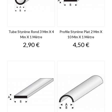
Tube Styrène Rond 3 Mm X 4
Profile Styrène Plat 2 Mm X
Mm X 1 Mètre
10 Mm X 1 Mètre
Prix
Prix
2,90 €
4,50 €