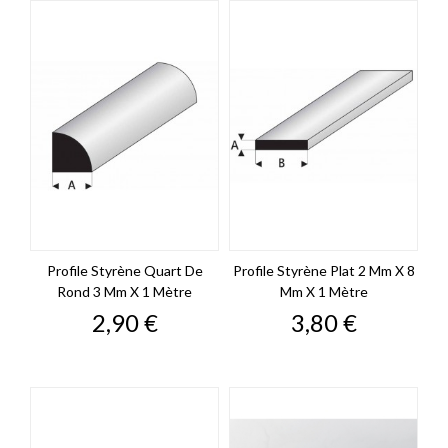
Profile Styrène Quart De
Profile Styrène Plat 2 Mm X 8
Rond 3 Mm X 1 Mètre
Mm X 1 Mètre
Prix
Prix
2,90 €
3,80 €