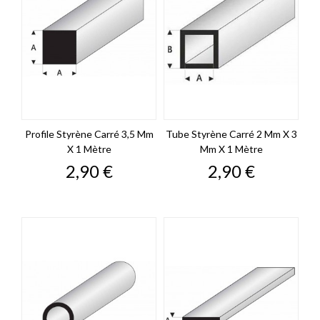
Profile Styrène Carré 3,5 Mm
Tube Styrène Carré 2 Mm X 3
X 1 Mètre
Mm X 1 Mètre
Prix
Prix
2,90 €
2,90 €