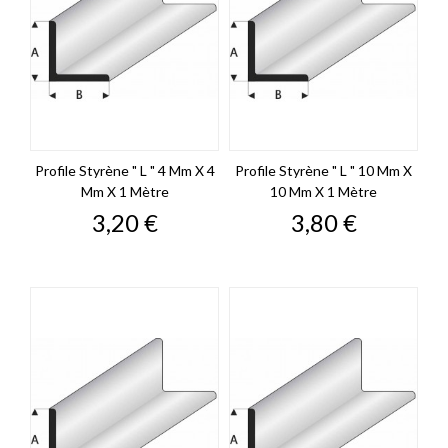
Profile Styrène " L " 4 Mm X 4
Profile Styrène " L " 10 Mm X
Mm X 1 Mètre
10 Mm X 1 Mètre
Prix
Prix
3,20 €
3,80 €