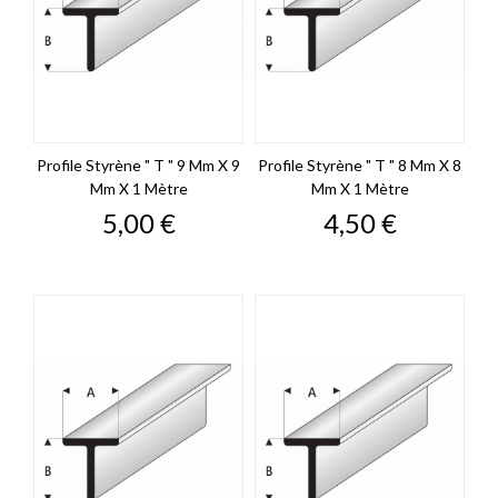
Profile Styrène " T " 9 Mm X 9
Profile Styrène " T " 8 Mm X 8
Mm X 1 Mètre
Mm X 1 Mètre
Prix
Prix
5,00 €
4,50 €