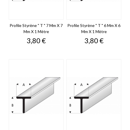
Profile Styrène " T " 7 Mm X 7
Profile Styrène " T " 6 Mm X 6
Mm X 1 Mètre
Mm X 1 Mètre
Prix
Prix
3,80 €
3,80 €