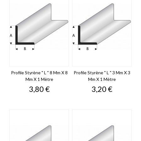
Profile Styrène " L " 8 Mm X 8
Profile Styrène " L " 3 Mm X 3
Mm X 1 Mètre
Mm X 1 Mètre
Prix
Prix
3,80 €
3,20 €