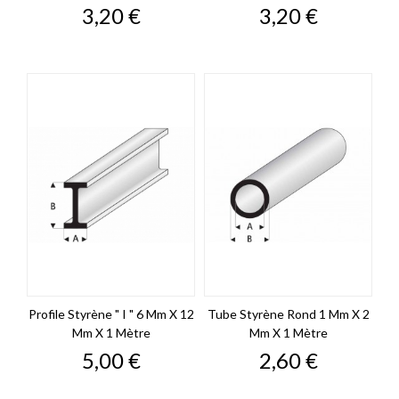
Prix
Prix
3,20 €
3,20 €
Profile Styrène " I " 6 Mm X 12
Tube Styrène Rond 1 Mm X 2
Mm X 1 Mètre
Mm X 1 Mètre
Prix
Prix
5,00 €
2,60 €