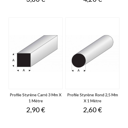
Profile Styrène Carré 3 Mm X
Profile Styrène Rond 2,5 Mm
1 Mètre
X 1 Mètre
Prix
Prix
2,90 €
2,60 €