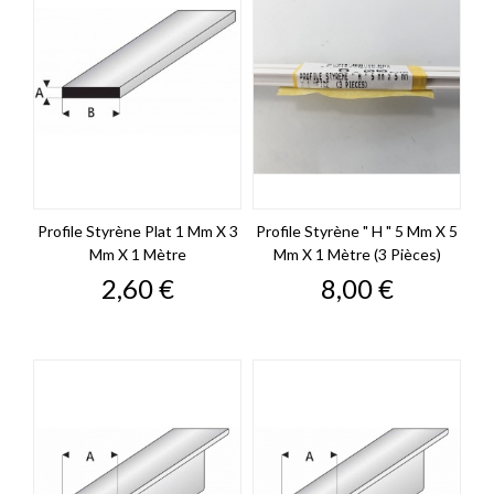
Profile Styrène Plat 1 Mm X 3
Profile Styrène " H " 5 Mm X 5
Mm X 1 Mètre
Mm X 1 Mètre (3 Pièces)
Prix
Prix
2,60 €
8,00 €