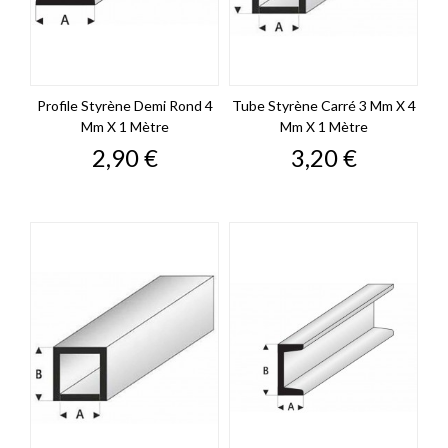
Profile Styrène Demi Rond 4
Tube Styrène Carré 3 Mm X 4
Mm X 1 Mètre
Mm X 1 Mètre
Prix
Prix
2,90 €
3,20 €