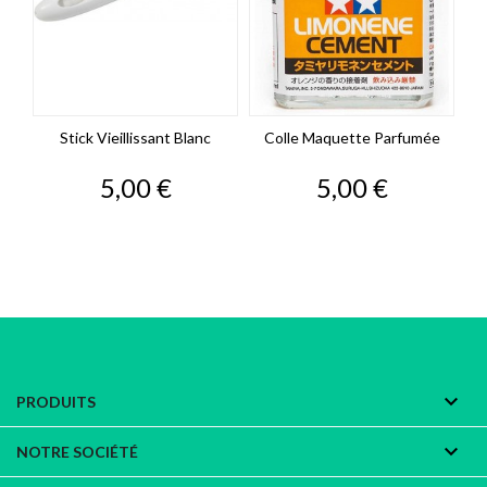
Stick Vieillissant Blanc
Colle Maquette Parfumée
Prix
Prix
5,00 €
5,00 €

PRODUITS

NOTRE SOCIÉTÉ