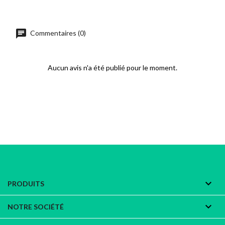
chat
Commentaires (0)
Aucun avis n'a été publié pour le moment.

PRODUITS

NOTRE SOCIÉTÉ