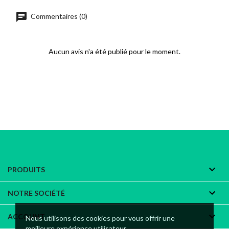
chat
Commentaires (0)
Aucun avis n'a été publié pour le moment.

PRODUITS

NOTRE SOCIÉTÉ

ACCOUNT
Nous utilisons des cookies pour vous offrir une
meilleure expérience utilisateur.