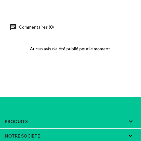
chat
Commentaires (0)
Aucun avis n'a été publié pour le moment.

PRODUITS

NOTRE SOCIÉTÉ