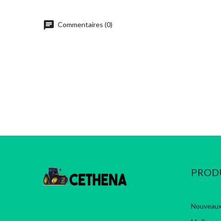
chat
Commentaires (0)
PROD
Nouveaux