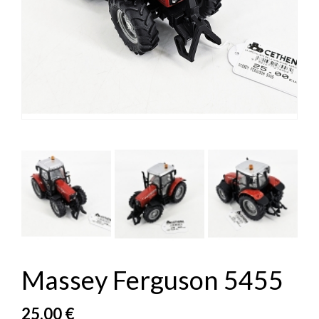


Massey Ferguson 5455
25,00 €