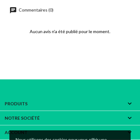
chat
Commentaires (0)
Aucun avis n'a été publié pour le moment.

PRODUITS

NOTRE SOCIÉTÉ

ACCOUNT
Nous utilisons des cookies pour vous offrir une