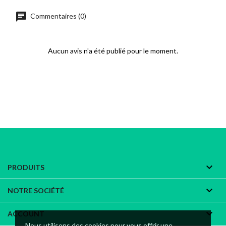
chat
Commentaires (0)
Aucun avis n'a été publié pour le moment.

PRODUITS

NOTRE SOCIÉTÉ

ACCOUNT
Nous utilisons des cookies pour vous offrir une