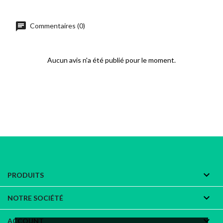
chat
Commentaires (0)
Aucun avis n'a été publié pour le moment.

PRODUITS

NOTRE SOCIÉTÉ

ACCOUNT