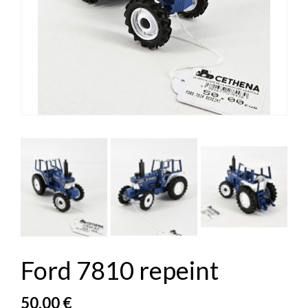


Ford 7810 repeint
50,00 €