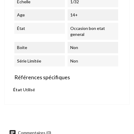
Echelle
1/32
Age
14+
État
Occasion bon etat
general
Boite
Non
Série Limitée
Non
Références spécifiques
État
Utilisé
chat
Commentaires (0)