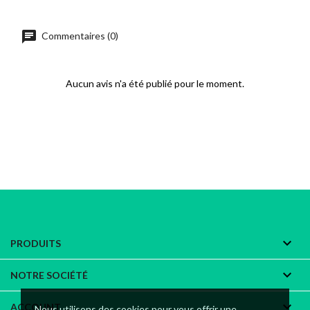
chat
Commentaires (0)
Aucun avis n'a été publié pour le moment.

PRODUITS

NOTRE SOCIÉTÉ

ACCOUNT
Nous utilisons des cookies pour vous offrir une