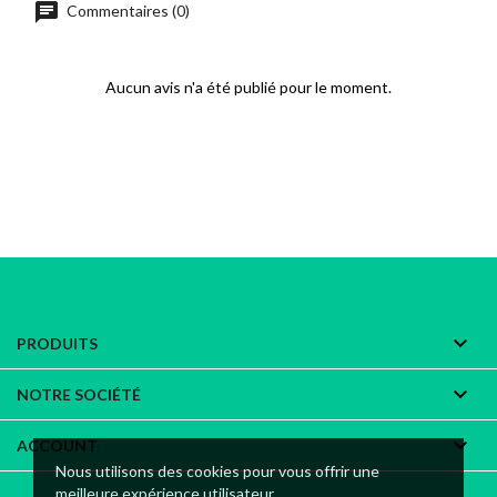
chat
Commentaires (0)
Aucun avis n'a été publié pour le moment.

PRODUITS

NOTRE SOCIÉTÉ

ACCOUNT
Nous utilisons des cookies pour vous offrir une
meilleure expérience utilisateur.