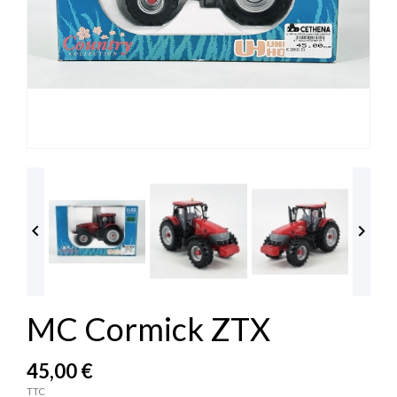


MC Cormick ZTX
45,00 €
TTC