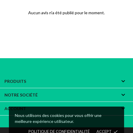
Aucun avis n'a été publié pour le moment.

PRODUITS

NOTRE SOCIÉTÉ

ACCOUNT
Nous utilisons des cookies pour vous offrir une
meilleure expérience utilisateur.
POLITIQUE DE CONFIDENTIALITÉ
ACCEPT
done