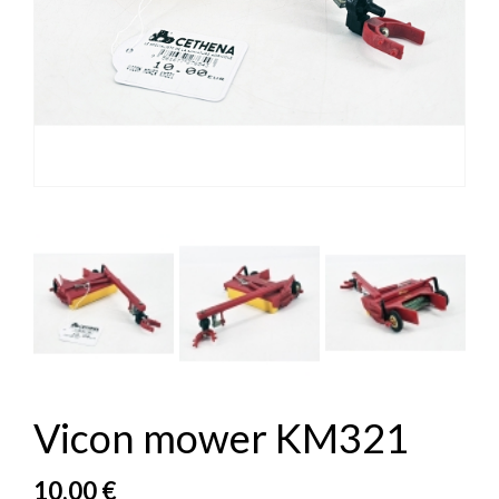


Vicon mower KM321
10,00 €