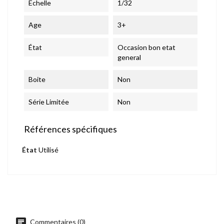
Echelle
1/32
Age
3+
État
Occasion bon etat
general
Boite
Non
Série Limitée
Non
Références spécifiques
État
Utilisé
chat
Commentaires (0)