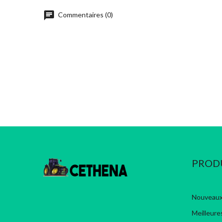
chat
Commentaires (0)
PROD
Nouveaux
Meilleure