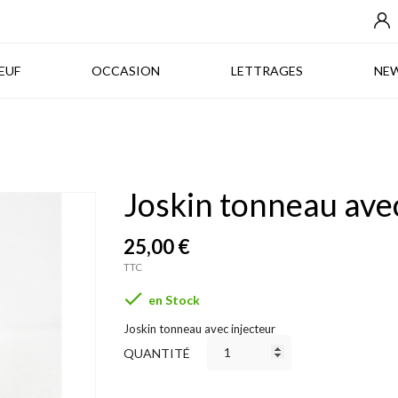
NEUF
OCCASION
LETTRAGES
EUF
OCCASION
LETTRAGES
NE
Joskin tonneau avec
25,00 €
TTC

en Stock
Joskin tonneau avec injecteur
QUANTITÉ