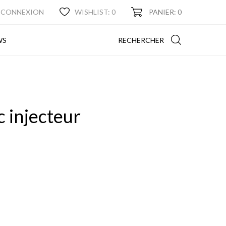
CONNEXION
WISHLIST:
0
PANIER: 0
NEWS
RECHERCHER
WS
 injecteur