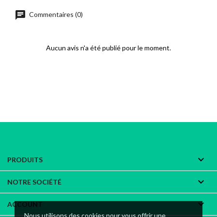
chat
Commentaires (0)
Aucun avis n'a été publié pour le moment.

PRODUITS

NOTRE SOCIÉTÉ

ACCOUNT
Nous utilisons des cookies pour vous offrir une