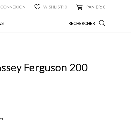
CONNEXION
WISHLIST:
0
PANIER: 0
NEWS
RECHERCHER
WS
assey Ferguson 200
e)