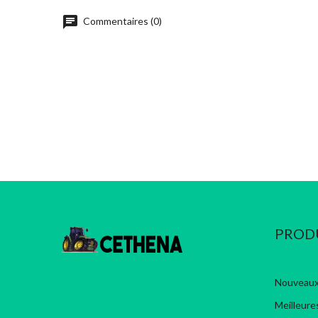
chat
Commentaires (0)
PROD
Nouveaux
Meilleure