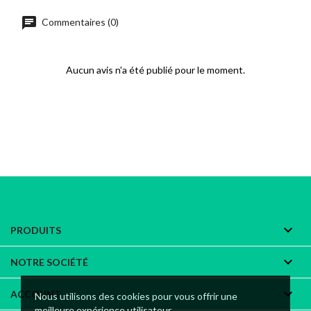
chat
Commentaires (0)
Aucun avis n'a été publié pour le moment.

PRODUITS

NOTRE SOCIÉTÉ

ACCOUNT
Nous utilisons des cookies pour vous offrir une
meilleure expérience utilisateur.