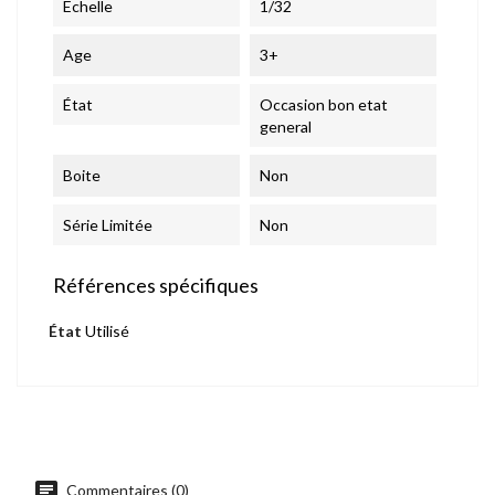
Echelle
1/32
Age
3+
État
Occasion bon etat
general
Boite
Non
Série Limitée
Non
Références spécifiques
État
Utilisé
chat
Commentaires (0)