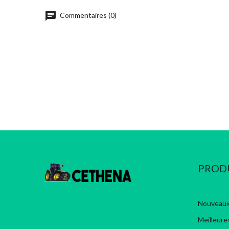
chat
Commentaires (0)
PROD
Nouveaux
Meilleure