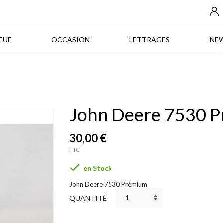
NEUF
OCCASION
LETTRAGES
EUF
OCCASION
LETTRAGES
NE
John Deere 7530 
30,00 €
TTC

en Stock
John Deere 7530 Prémium
QUANTITÉ