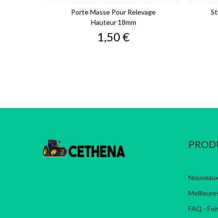
Porte Masse Pour Relevage
St
Hauteur 18mm
Prix
1,50 €
PROD
Nouveaux
Meilleure
FAQ - Foi