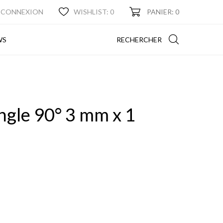
CONNEXION
WISHLIST:
0
PANIER: 0
NEWS
RECHERCHER
WS
angle 90° 3 mm x 1