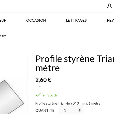
NEUF
OCCASION
LETTRAGES
EUF
OCCASION
LETTRAGES
NE
mètre
Profile styrène Tri
mètre
2,60 €
TTC

en Stock
Profile styrène Triangle 90° 3 mm x 1 mètre
QUANTITÉ