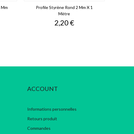
 4 Mm
Profile Styrène Rond 2 Mm X 1
Styr
Mètre
Prix
2,20 €
ACCOUNT
Informations personnelles
Retours produit
Commandes