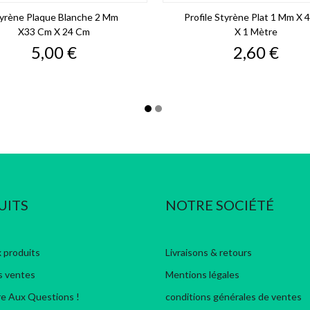
yrène Plaque Blanche 2 Mm
Profile Styrène Plat 1 Mm X
X33 Cm X 24 Cm
X 1 Mètre
Prix
Prix
5,00 €
2,60 €
UITS
NOTRE SOCIÉTÉ
 produits
Livraisons & retours
s ventes
Mentions légales
re Aux Questions !
conditions générales de ventes